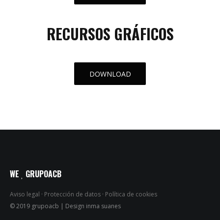
RECURSOS GRÁFICOS
DOWNLOAD
WE
GRUPOACB
Aviso legal
·
Protección de datos
·
Política de cookies
© 2019 grupoacb | Design inma suanes