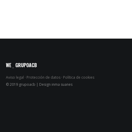
WE
GRUPOACB
Aviso legal
·
Protección de datos
·
Política de cookies
© 2019 grupoacb | Design inma suanes